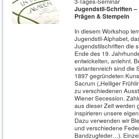
3-Tages-Seminar
Jugendstil-Schriften –
Prägen & Stempeln
In diesem Workshop lern
Jugendstil-Alphabet, da
Jugendstilschriften die 
Ende des 19. Jahrhunde
entwickelten, anlehnt. 
variantenreich sind die 
1897 gegründeten Kunstz
Sacrum („Heiliger Frühli
zu verschiedenen Ausst
Wiener Secession. Zahlr
aus dieser Zeit werden 
inspirieren unsere eige
Dazu verwenden wir Bleis
und verschiedene Federn
Bandzugfeder…). Einze