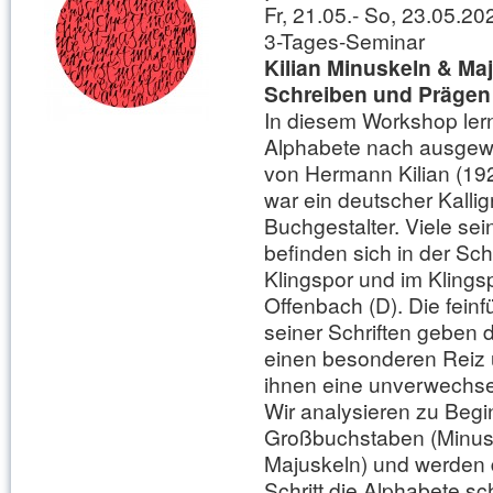
Fr, 21.05.- So, 23.05.20
3-Tages-Seminar
Kilian Minuskeln & Ma
Schreiben und Prägen
In diesem Workshop ler
Alphabete nach ausgewä
von Hermann Kilian (192
war ein deutscher Kalligr
Buchgestalter. Viele se
befinden sich in der Sch
Klingspor und im Kling
Offenbach (D). Die feinfu
seiner Schriften geben
einen besonderen Reiz 
ihnen eine unverwechse
Wir analysieren zu Begi
Großbuchstaben (Minus
Majuskeln) und werden da
Schritt die Alphabete sc