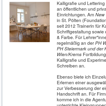
Kalligrafie und Lettering
an öffentlichen und priv
Einrichtungen. Am
New 
in St. Pölten (Foundatio
seit 2012 Trainerin für Ka
Schriftgestaltung sowie
& Farbe. Für Lehrer*inne
regelmäßig an der
PH W
PH Steiermark und der
Wien/Krems
Fortbildun
Kalligrafie und Experime
Schreiben an.
Ebenso biete ich Einzel
Erlernen einer ausgewäh
zur Verbesserung der e
Handschrift an. Für Fi
komme ich in die Agentu
unterrichte Kleingruppe